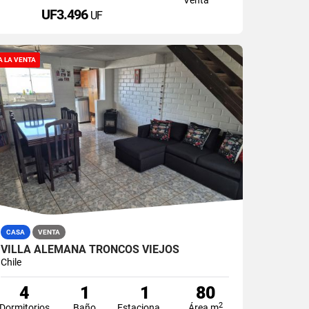
UF3.496
UF
A LA VENTA
CASA
VENTA
VILLA ALEMANA TRONCOS VIEJOS
Chile
4
1
1
80
2
Dormitorios
Baño
Estacionamiento
Área m