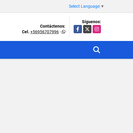
Select Language
▼
Síguenos:
Contáctenos:
Facebook
X
Instagram
Cel.
+56956707996
-