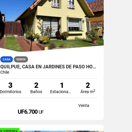
CASA
VENTA
QUILPUE, CASA EN JARDINES DE PASO HONDO
Chile
3
2
1
2
2
Dormitorios
Baños
Estacionamiento
Área m
Venta
UF6.700
UF
SE ARRIENDA