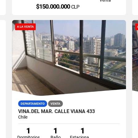
$150.000.000
CLP
A LA VENTA
DEPARTAMENTO
VENTA
VIÑA.DEL MAR. CALLE VIANA 433
Chile
1
1
1
Dormitorios
Baño
Estacionamiento