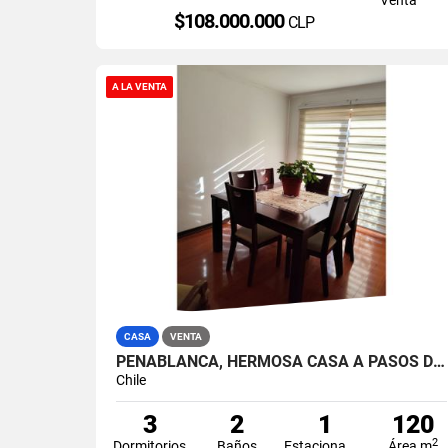
$108.000.000
CLP
A LA VENTA
CASA
VENTA
PEÑABLANCA, HERMOSA CASA A PASOS DEL HOSPITAL
Chile
3
2
1
120
2
Dormitorios
Baños
Estacionamiento
Área m