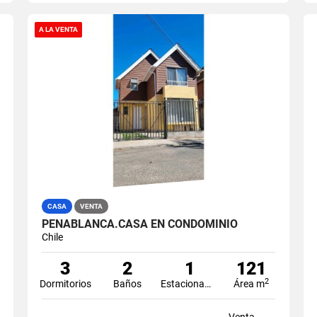
A LA VENTA
CASA
VENTA
PEÑABLANCA.CASA EN CONDOMINIO
Chile
3
2
1
121
2
Dormitorios
Baños
Estacionamiento
Área m
Venta