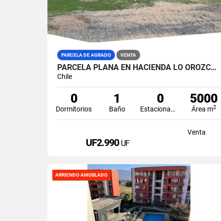
PARCELA DE AGRADO
VENTA
PARCELA PLANA EN HACIENDA LO OROZCO. CUENTA CON QUINCHO
Chile
0
1
0
5000
2
Dormitorios
Baño
Estacionamiento
Área m
Venta
UF2.990
UF
ARRIENDO AMOBLADO