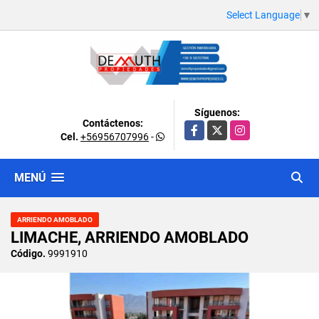
Select Language
▼
Síguenos:
Contáctenos:
Facebook
X
Instagram
Cel.
+56956707996
-
MENÚ
ARRIENDO AMOBLADO
LIMACHE, ARRIENDO AMOBLADO
Código.
9991910