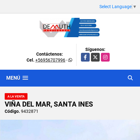
Select Language
▼
Síguenos:
Contáctenos:
Facebook
X
Instagram
Cel.
+56956707996
-
MENÚ
A LA VENTA
VIÑA DEL MAR, SANTA INES
Código.
9432871