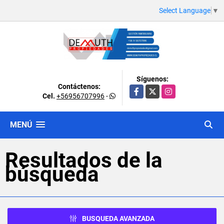
Select Language
▼
Síguenos:
Contáctenos:
Facebook
X
Instagram
Cel.
+56956707996
-
MENÚ
Resultados de la
búsqueda
BUSQUEDA AVANZADA