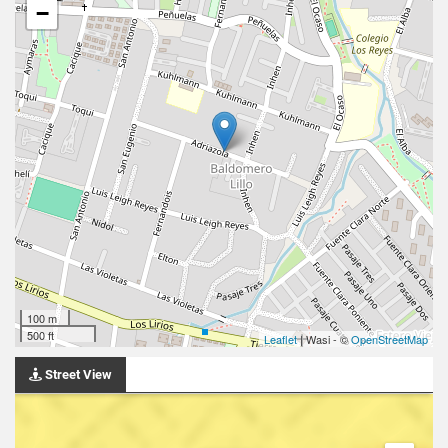
−
100 m
500 ft
Leaflet
| Wasi - ©
OpenStreetMap
Street View