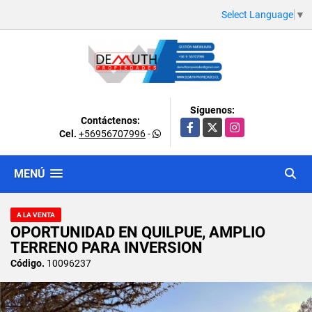
Select Language
▼
Síguenos:
Contáctenos:
Facebook
X
Instagram
Cel.
+56956707996
-
MENÚ
A LA VENTA
OPORTUNIDAD EN QUILPUE, AMPLIO
TERRENO PARA INVERSION
Código.
10096237