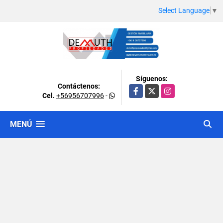
Select Language
▼
Síguenos:
Contáctenos:
Facebook
X
Instagram
Cel.
+56956707996
-
MENÚ