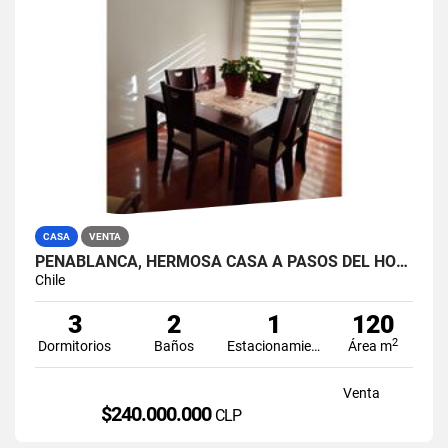
CASA
VENTA
PEÑABLANCA, HERMOSA CASA A PASOS DEL HOSPITAL
Chile
3
2
1
120
2
Dormitorios
Baños
Estacionamiento
Área m
Venta
$240.000.000
CLP