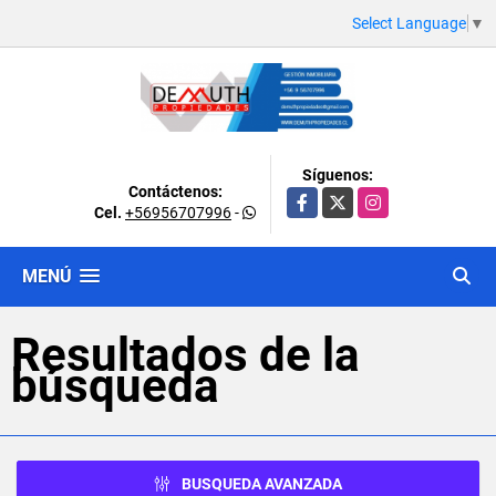
Select Language
▼
Síguenos:
Contáctenos:
Facebook
X
Instagram
Cel.
+56956707996
-
MENÚ
Resultados de la
búsqueda
BUSQUEDA AVANZADA