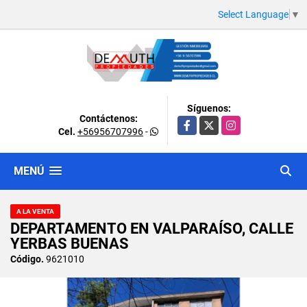
Select Language
▼
Síguenos:
Contáctenos:
Facebook
X
Instagram
Cel.
+56956707996
-
MENÚ
A LA VENTA
DEPARTAMENTO EN VALPARAÍSO, CALLE
YERBAS BUENAS
Código.
9621010