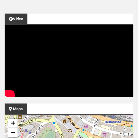
Video
Mapa
+
−