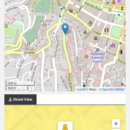
200 m
500 ft
Leaflet
| Wasi - ©
OpenStreetMap
Street View