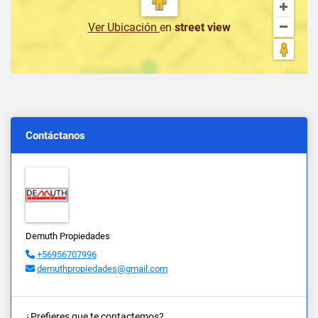
Ver Ubicación
en
street view
Contáctanos
Demuth Propiedades
+56956707996
demuthpropiedades@gmail.com
¿Prefieres que te contactemos?