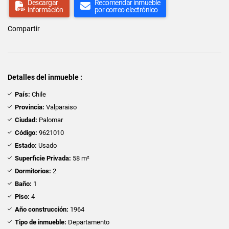
Descargar
Recomendar inmueble
información
por correo electrónico
Compartir
Detalles del inmueble :
País:
Chile
Provincia:
Valparaiso
Ciudad:
Palomar
Código:
9621010
Estado:
Usado
Superficie Privada:
58 m²
Dormitorios:
2
Baño:
1
Piso:
4
Año construcción:
1964
Tipo de inmueble:
Departamento