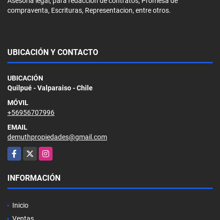
Asesoria legal, para redaccion de contratos, Promesa de
compraventa, Escrituras, Representacion, entre otros.
UBICACIÓN Y CONTACTO
UBICACIÓN
Quilpué - Valparaiso - Chile
MÓVIL
+56956707996
EMAIL
demuthpropiedades@gmail.com
Facebook
X
Instagram
INFORMACIÓN
Inicio
Ventas