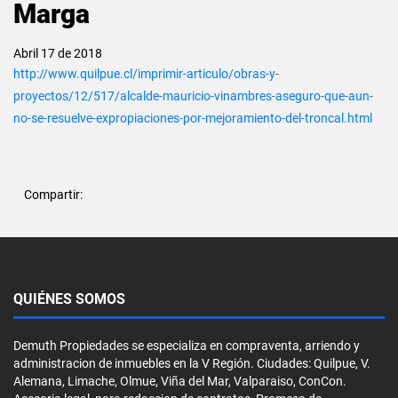
Marga
Abril 17 de 2018
http://www.quilpue.cl/imprimir-articulo/obras-y-
proyectos/12/517/alcalde-mauricio-vinambres-aseguro-que-aun-
no-se-resuelve-expropiaciones-por-mejoramiento-del-troncal.html
Compartir:
QUIÉNES SOMOS
Demuth Propiedades se especializa en compraventa, arriendo y
administracion de inmuebles en la V Región. Ciudades: Quilpue, V.
Alemana, Limache, Olmue, Viña del Mar, Valparaiso, ConCon.