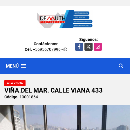
Síguenos:
Contáctenos:
Facebook
X
Instagram
Cel.
+56956707996
-
MENÚ
A LA VENTA
VIÑA.DEL MAR. CALLE VIANA 433
Código.
10001864