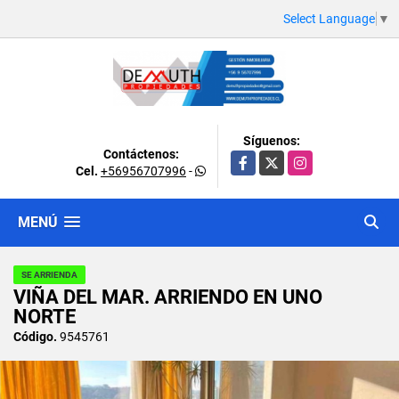
Select Language
▼
Síguenos:
Contáctenos:
Facebook
X
Instagram
Cel.
+56956707996
-
MENÚ
SE ARRIENDA
VIÑA DEL MAR. ARRIENDO EN UNO
NORTE
Código.
9545761